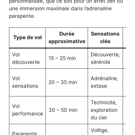
personnalisée, que ce soit pour un effet zen ou
une immersion maximale dans l’adrenaline
parapente.
Durée
Sensations
P
Type de vol
approximative
clés
Vol
Découverte,
Déb
15 – 25 min
découverte
sérénité
enf
Ave
Vol
Adrénaline,
20 – 35 min
ama
sensations
extase
de 
Technicité,
Vol
30 – 50 min
exploration
Init
performance
du ciel
Voltige,
Parapente