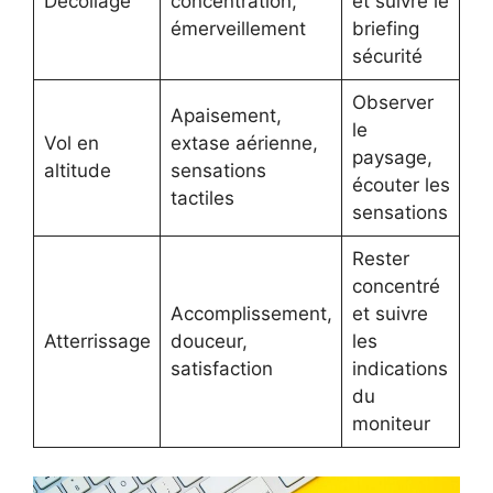
Décollage
concentration,
et suivre le
émerveillement
briefing
sécurité
Observer
Apaisement,
le
Vol en
extase aérienne,
paysage,
altitude
sensations
écouter les
tactiles
sensations
Rester
concentré
Accomplissement,
et suivre
Atterrissage
douceur,
les
satisfaction
indications
du
moniteur