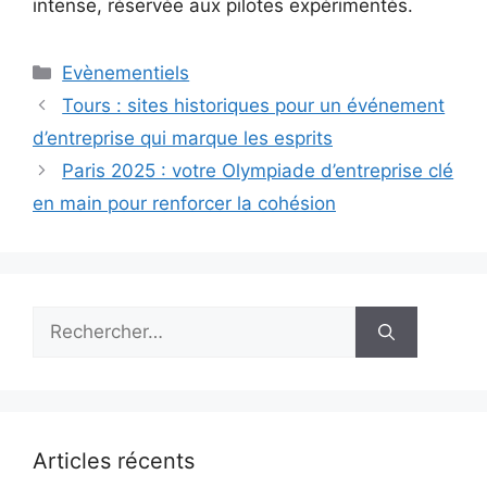
intense, réservée aux pilotes expérimentés.
Catégories
Evènementiels
Tours : sites historiques pour un événement
d’entreprise qui marque les esprits
Paris 2025 : votre Olympiade d’entreprise clé
en main pour renforcer la cohésion
Rechercher :
Articles récents