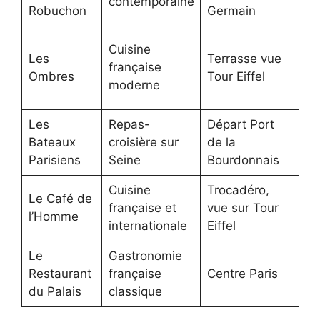
contemporaine
Robuchon
Germain
Cuisine
Les
Terrasse vue
française
70
Ombres
Tour Eiffel
moderne
Les
Repas-
Départ Port
30
Bateaux
croisière sur
de la
coc
Parisiens
Seine
Bourdonnais
Cuisine
Trocadéro,
Le Café de
française et
vue sur Tour
10
l’Homme
internationale
Eiffel
Le
Gastronomie
60
Restaurant
française
Centre Paris
co
du Palais
classique