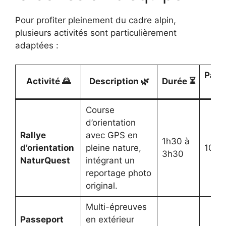
Pour profiter pleinement du cadre alpin,
plusieurs activités sont particulièrement
adaptées :
Parti
Activité 🌄
Description 🌿
Durée ⏳
Course
d’orientation
Rallye
avec GPS en
1h30 à
d’orientation
pleine nature,
10 à
3h30
NaturQuest
intégrant un
reportage photo
original.
Multi-épreuves
Passeport
en extérieur