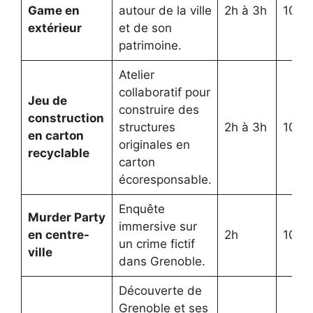
Game en
autour de la ville
2h à 3h
10 à
extérieur
et de son
patrimoine.
Atelier
collaboratif pour
Jeu de
construire des
construction
structures
2h à 3h
10 à
en carton
originales en
recyclable
carton
écoresponsable.
Enquête
Murder Party
immersive sur
en centre-
2h
10 à
un crime fictif
ville
dans Grenoble.
Découverte de
Grenoble et ses