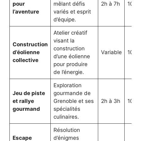
pour
mêlant défis
2h à 7h
10 à
l’aventure
variés et esprit
d’équipe.
Atelier créatif
visant la
Construction
construction
d’éolienne
Variable
10 à
d’une éolienne
collective
pour produire
de l’énergie.
Exploration
Jeu de piste
gourmande de
et rallye
Grenoble et ses
2h à 3h
10 à
gourmand
spécialités
culinaires.
Résolution
Escape
d’énigmes