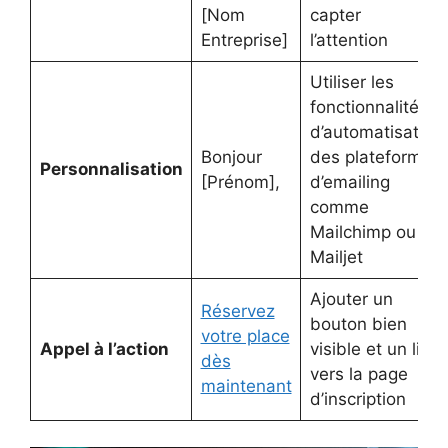
[Nom
capter
Entreprise]
l’attention
Utiliser les
fonctionnalités
d’automatisation
Bonjour
des plateformes
Personnalisation
[Prénom],
d’emailing
comme
Mailchimp ou
Mailjet
Ajouter un
Réservez
bouton bien
votre place
Appel à l’action
visible et un lien
dès
vers la page
maintenant
d’inscription