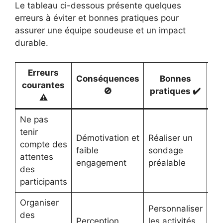
Le tableau ci-dessous présente quelques
erreurs à éviter et bonnes pratiques pour
assurer une équipe soudeuse et un impact
durable.
Erreurs
Conséquences
Bonnes
courantes
Av
🚫
pratiques ✔️
⚠️
Ne pas
tenir
En
Démotivation et
Réaliser un
compte des
re
faible
sondage
attentes
mo
engagement
préalable
des
ac
participants
Organiser
Personnaliser
des
Eff
Perception
les activités