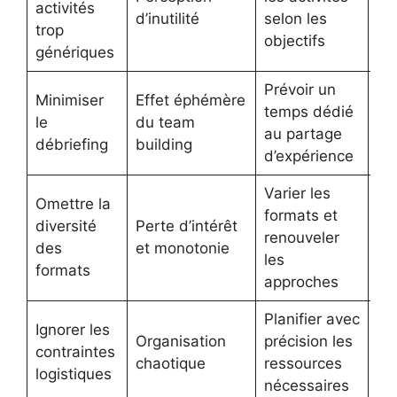
activités
im
d’inutilité
selon les
trop
du
objectifs
génériques
Prévoir un
Ap
Minimiser
Effet éphémère
temps dédié
co
le
du team
au partage
ac
débriefing
building
d’expérience
tra
Varier les
Omettre la
Ma
formats et
diversité
Perte d’intérêt
la
renouveler
des
et monotonie
et
les
formats
en
approches
Planifier avec
Dé
Ignorer les
Organisation
précision les
flu
contraintes
chaotique
ressources
sat
logistiques
nécessaires
re