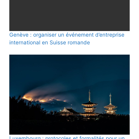
Genève : organiser un événement d’entreprise
international en Suisse romande
Luxembourg : protocoles et formalités pour un